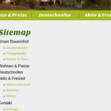
en & Preise
Deutschnofen
Aktiv & Fre
Sitemap
Unser Bauernhof
»
Jausenstation
»
Törggelkeller
»
Kinder & Tiere
Wohnen & Preise
Deutschnofen
Aktiv & Freizeit
»
Motorradurlaub
»
Sommer
»
Winter
Kontakt
»
Anfrage