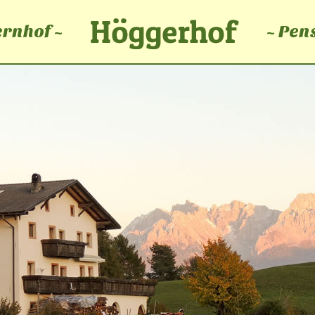
rnhof ~
~ Pen