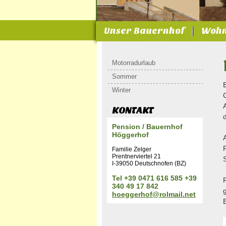
Unser Bauernhof
Wohn
Motorradurlaub
Sommer
Winter
KONTAKT
Pension / Bauernhof
Höggerhof
Familie Zelger
Prentnerviertel 21
I-39050 Deutschnofen (BZ)
Tel +39 0471 616 585 +39
340 49 17 842
hoeggerhof@rolmail.net