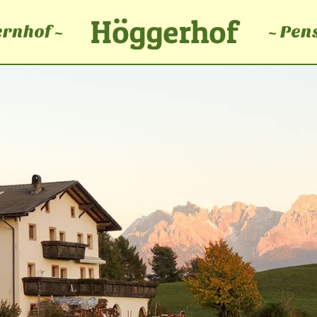
rnhof ~
~ Pen