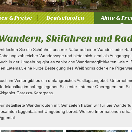
en & Preise
Deutschnofen
Aktiv & Fre
Wandern, Skifahren und Ra
Entdecken Sie die Schönheit unserer Natur auf einer Wander- oder Radt
Gabelung zahlreicher Wanderwege und bietet sich ideal als Ausgangspu
Auch in der Umgebung gibt es zahlreiche Wandermöglichkeiten, wie z.
den Latemar, eine kurze Besteigung des Weißhorns oder eine Pilgerw
Auch im Winter gibt es ein umfangreiches Ausflugsangebot. Unternehme
Rodelausflug im nahegelegenen Skicenter Latemar Obereggen, am Skili
Skigebiet Carezza-Karerpass.
Für detaillierte Wanderrouten mit Gehzeiten halten wir für Sie Wanderf
gesamten Eggentals mit Umgebung bereit. Weitere Informationen erhal
Eggental.